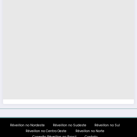
Réveillon no Nordeste
Réveillon no Sudeste
Réveillon no Sul
Réveillon no Centro Oeste
Réveillon no Norte
Conexão Réveillon no Brasil
Contato