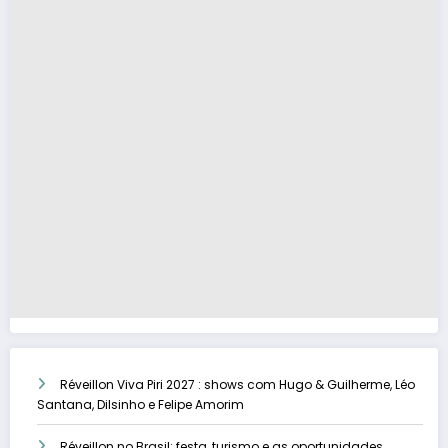
Réveillon Viva Piri 2027 : shows com Hugo & Guilherme, Léo
Santana, Dilsinho e Felipe Amorim
Réveillon no Brasil: festa, turismo e as oportunidades