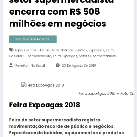
encerra com R$ 508
milhões em negócios
Site Réveillon No Brasil
,
,
,
Agas Eventos E Feiras
Agas Notícias Eventos
Expoagas
Feira
,
,
Do Setor Supermercadista
Feira Expoagas
Setor Supermercadista
Reveillon No Brasil
23 De Agosto De 2018
Feira ExpoAgas 2018 – Foto Dani 
Feira Expoagas 2018
Feira do setor supermercadista registra
movimentação recorde de público e negócios.
Expositores de bebidas, equipamentos e produtos