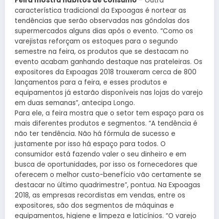
Feira mostra hábitos de consumo
– Outra
característica tradicional da Expoagas é nortear as
tendências que serão observadas nas gôndolas dos
supermercados alguns dias após o evento. “Como os
varejistas reforçam os estoques para o segundo
semestre na feira, os produtos que se destacam no
evento acabam ganhando destaque nas prateleiras. Os
expositores da Expoagas 2018 trouxeram cerca de 800
lançamentos para a feira, e esses produtos e
equipamentos já estarão disponíveis nas lojas do varejo
em duas semanas”, antecipa Longo.
Para ele, a feira mostra que o setor tem espaço para os
mais diferentes produtos e segmentos. “A tendência é
não ter tendência. Não há fórmula de sucesso e
justamente por isso há espaço para todos. O
consumidor está fazendo valer o seu dinheiro e em
busca de oportunidades, por isso os fornecedores que
oferecem o melhor custo-benefício vão certamente se
destacar no último quadrimestre”, pontua. Na Expoagas
2018, as empresas recordistas em vendas, entre os
expositores, são dos segmentos de máquinas e
equipamentos, higiene e limpeza e laticínios. “O varejo