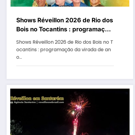
Shows Réveillon 2026 de Rio dos
Bois no Tocantins : programação
da virada de ano na Praça
Shows Réveillon 2026 de Rio dos Bois no T
Sebastião Borba
ocantins : programação da virada de an
o…