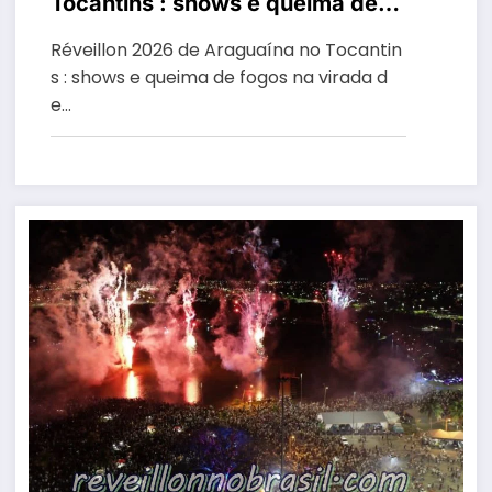
Tocantins : shows e queima de
fogos na virada de ano na
Réveillon 2026 de Araguaína no Tocantin
Prainha da Via Lago
s : shows e queima de fogos na virada d
e…