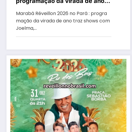
programação da virada de ano
traz shows com Joelma, Michele
Marabá Réveillon 2026 no Pará : progra
Andrade e Zezé Di Camargo
mação da virada de ano traz shows com
Joelma,…