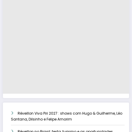
Réveillon Viva Piri 2027 : shows com Hugo & Guilherme, Léo
Santana, Dilsinho e Felipe Amorim
Réveillon no Brasil: festa, turismo e as oportunidades