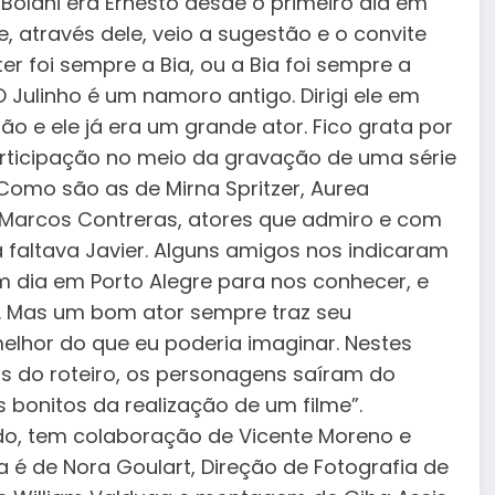
“Bolani era Ernesto desde o primeiro dia em
 através dele, veio a sugestão e o convite
er foi sempre a Bia, ou a Bia foi sempre a
 O Julinho é um namoro antigo. Dirigi ele em
ão e ele já era um grande ator. Fico grata por
articipação no meio da gravação de uma série
 Como são as de Mirna Spritzer, Aurea
e Marcos Contreras, atores que admiro e com
 faltava Javier. Alguns amigos nos indicaram
um dia em Porto Alegre para nos conhecer, e
. Mas um bom ator sempre traz seu
lhor do que eu poderia imaginar. Nestes
s do roteiro, os personagens saíram do
bonitos da realização de um filme”.
tado, tem colaboração de Vicente Moreno e
 é de Nora Goulart, Direção de Fotografia de