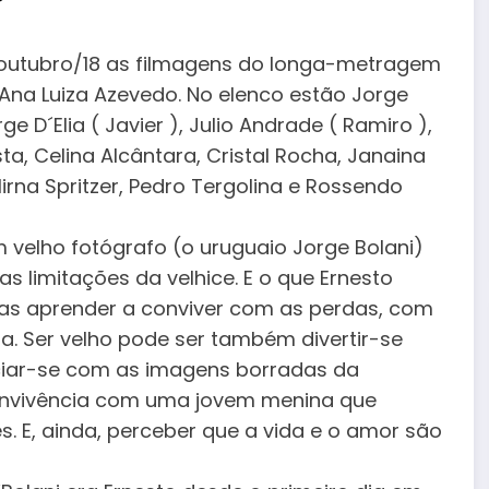
 outubro/18 as filmagens do longa-metragem
r Ana Luiza Azevedo. No elenco estão Jorge
rge D´Elia ( Javier ), Julio Andrade ( Ramiro ),
ta, Celina Alcântara, Cristal Rocha, Janaina
rna Spritzer, Pedro Tergolina e Rossendo
m velho fotógrafo (o uruguaio Jorge Bolani)
s limitações da velhice. E o que Ernesto
nas aprender a conviver com as perdas, com
a. Ser velho pode ser também divertir-se
ciar-se com as imagens borradas da
convivência com uma jovem menina que
. E, ainda, perceber que a vida e o amor são