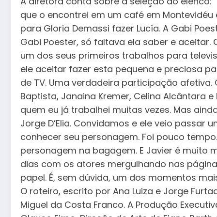
A diretora conta sobre a seleção do elenco: 
que o encontrei em um café em Montevidéu e,
para Gloria Demassi fazer Lucía. A Gabi Poest
Gabi Poester, só faltava ela saber e aceitar.
um dos seus primeiros trabalhos para televis
ele aceitar fazer esta pequena e preciosa p
de TV. Uma verdadeira participação afetiva.
Baptista, Janaina Kremer, Celina Alcântara 
quem eu já trabalhei muitas vezes. Mas ainda
Jorge D’Elia. Convidamos e ele veio passar 
conhecer seu personagem. Foi pouco tempo
personagem na bagagem. E Javier é muito me
dias com os atores mergulhando nas página
papel. É, sem dúvida, um dos momentos mais 
O roteiro, escrito por Ana Luiza e Jorge Fur
Miguel da Costa Franco. A Produção Executiva