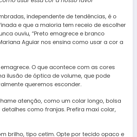
como usar essa cor a nosso favor
mbradas, independente de tendências, é o
efinada e que a maioria tem receio de escolher
unca ouviu, “Preto emagrece e branco
Mariana Aguiar nos ensina como usar a cor a
 emagrece. O que acontece com as cores
ma ilusão de óptica de volume, que pode
geralmente queremos esconder.
 chame atenção, como um colar longo, bolsa
detalhes como franjas. Prefira maxi colar,
m brilho, tipo cetim. Opte por tecido opaco e