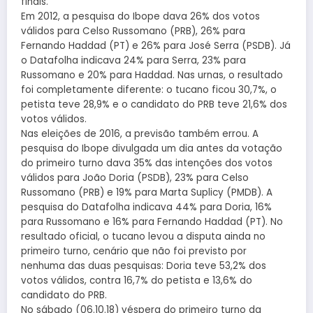
finais.
Em 2012, a pesquisa do Ibope dava 26% dos votos
válidos para Celso Russomano (PRB), 26% para
Fernando Haddad (PT) e 26% para José Serra (PSDB). Já
o Datafolha indicava 24% para Serra, 23% para
Russomano e 20% para Haddad. Nas urnas, o resultado
foi completamente diferente: o tucano ficou 30,7%, o
petista teve 28,9% e o candidato do PRB teve 21,6% dos
votos válidos.
Nas eleições de 2016, a previsão também errou. A
pesquisa do Ibope divulgada um dia antes da votação
do primeiro turno dava 35% das intenções dos votos
válidos para João Doria (PSDB), 23% para Celso
Russomano (PRB) e 19% para Marta Suplicy (PMDB). A
pesquisa do Datafolha indicava 44% para Doria, 16%
para Russomano e 16% para Fernando Haddad (PT). No
resultado oficial, o tucano levou a disputa ainda no
primeiro turno, cenário que não foi previsto por
nenhuma das duas pesquisas: Doria teve 53,2% dos
votos válidos, contra 16,7% do petista e 13,6% do
candidato do PRB.
No sábado (06.10.18) véspera do primeiro turno da