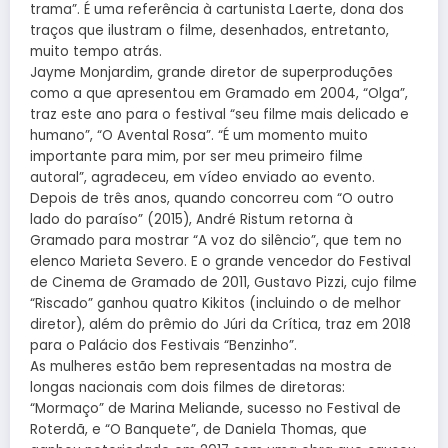
trama”. É uma referência à cartunista Laerte, dona dos
traços que ilustram o filme, desenhados, entretanto,
muito tempo atrás.
Jayme Monjardim, grande diretor de superproduções
como a que apresentou em Gramado em 2004, “Olga”,
traz este ano para o festival “seu filme mais delicado e
humano”, “O Avental Rosa”. “É um momento muito
importante para mim, por ser meu primeiro filme
autoral”, agradeceu, em vídeo enviado ao evento.
Depois de três anos, quando concorreu com “O outro
lado do paraíso” (2015), André Ristum retorna à
Gramado para mostrar “A voz do silêncio”, que tem no
elenco Marieta Severo. E o grande vencedor do Festival
de Cinema de Gramado de 2011, Gustavo Pizzi, cujo filme
“Riscado” ganhou quatro Kikitos (incluindo o de melhor
diretor), além do prêmio do Júri da Crítica, traz em 2018
para o Palácio dos Festivais “Benzinho”.
As mulheres estão bem representadas na mostra de
longas nacionais com dois filmes de diretoras:
“Mormaço” de Marina Meliande, sucesso no Festival de
Roterdã, e “O Banquete”, de Daniela Thomas, que