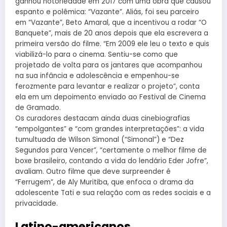
ganhou notoriedade em 2017 com uma obra que causou
espanto e polêmica: “Vazante”. Aliás, foi seu parceiro
em “Vazante”, Beto Amaral, que a incentivou a rodar “O
Banquete”, mais de 20 anos depois que ela escrevera a
primeira versão do filme. “Em 2009 ele leu o texto e quis
viabilizá-lo para o cinema. Sentiu-se como que
projetado de volta para os jantares que acompanhou
na sua infância e adolescência e empenhou-se
ferozmente para levantar e realizar o projeto”, conta
ela em um depoimento enviado ao Festival de Cinema
de Gramado.
Os curadores destacam ainda duas cinebiografias
“empolgantes” e “com grandes interpretações”: a vida
tumultuada de Wilson Simonal (“Simonal”) e “Dez
Segundos para Vencer”, “certamente o melhor filme de
boxe brasileiro, contando a vida do lendário Eder Jofre”,
avaliam. Outro filme que deve surpreender é
“Ferrugem”, de Aly Muritiba, que enfoca o drama da
adolescente Tati e sua relação com as redes sociais e a
privacidade.
Latino-americanos