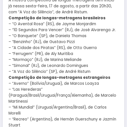
A mostra competitiva de longas-metragens tem início
já nessa sexta-feira, 17 de agosto, a partir das 20h30,
com “A Voz do Silêncio”, de André Ristum.
Competição de longas-metragens brasileiros
– “O Avental Rosa” (RS), de Jayme Monjardim
– “10 Segundos Para Vencer” (RJ), de José Alvarenga Jr.
– “O Banquete” (SP), de Daniela Thomas
– “Benzinho” (RJ), de Gustavo Pizzi
– “A Cidade dos Piratas” (RS), de Otto Guerra
– “Ferrugem” (PR), de Aly Muritiba
– “Mormaço” (RJ), de Marina Meliande
– “Simonal” (RJ), de Leonardo Domingues
– “A Voz do Silêncio” (SP), de André Ristum
Competição de longas-metragens estrangeiros
– “Averno” (Bolívia/Uruguai), de Marcos Loayza
– “Las Herederas”
(Paraguai/Brasil/Uruguai/França/Alemanha), de Marcelo
Martinessi
– “Mi Mundial” (Uruguai/Argentina/Brasil), de Carlos
Morelli
– “Recreo” (Argentina), de Hernán Guerschuny e Jazmín
Stuart