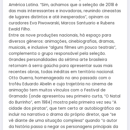
América Latina. “Sim, achamos que a seleção de 2018 é
das mais interessantes e inovadoras, reunindo cineastas
de lugares distintos e até inesperados”, opinam os
curadores Eva Piwowarski, Marcos Santuario e Rubens
Ewald Filho.
Entre as nove produções nacionais, há espaço para
diversos gêneros: animações, cinebiografias, dramas,
musicais, e inclusive “alguns filmes um pouco teatrais”,
complementa o grupo responsável pela seleção.
Grandes personalidades da sétima arte brasileira
retornam à serra gaúcha para apresentar suas mais
recentes obras, todas inéditas em território nacional.
Otto Guerra, homenageado no ano passado com o
troféu Eduardo Abelin e cuja trajetória no cinema de
animação tem muitos vínculos com o Festival de
Gramado (onde apresentou seu primeiro curta, “O Natal
do Burrinho”, em 1984) mostra pela primeira vez seu “A
cidade dos piratas”, que tem certo ar autobiográfico ao
incluir na narrativa o drama do próprio diretor, que “se
vê diante de uma situação complexa” quando “o autor
da história passa a negar os personagens principais da