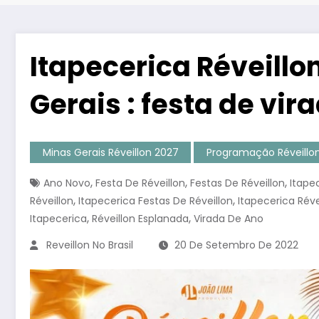
Itapecerica Réveill
Gerais : festa de vir
Minas Gerais Réveillon 2027
Programação Réveillon 
,
,
,
Ano Novo
Festa De Réveillon
Festas De Réveillon
Itape
,
,
Réveillon
Itapecerica Festas De Réveillon
Itapecerica Réve
,
,
Itapecerica
Réveillon Esplanada
Virada De Ano
Reveillon No Brasil
20 De Setembro De 2022