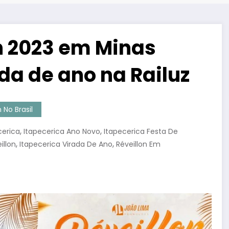
on 2023 em Minas
ada de ano na Railuz
No Brasil
,
,
cerica
Itapecerica Ano Novo
Itapecerica Festa De
,
,
illon
Itapecerica Virada De Ano
Réveillon Em