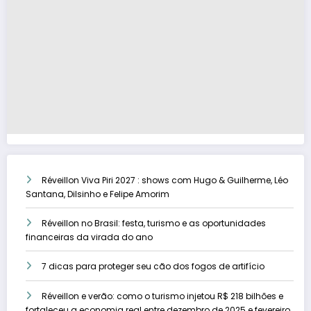
Réveillon Viva Piri 2027 : shows com Hugo & Guilherme, Léo
Santana, Dilsinho e Felipe Amorim
Réveillon no Brasil: festa, turismo e as oportunidades
financeiras da virada do ano
7 dicas para proteger seu cão dos fogos de artifício
Réveillon e verão: como o turismo injetou R$ 218 bilhões e
fortaleceu a economia real entre dezembro de 2025 e fevereiro