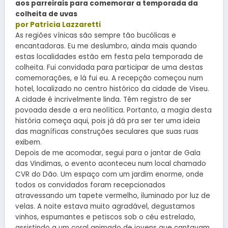
aos parreirais para comemorar a temporada da
colheita de uvas
por Patrícia Lazzaretti
As regiões vínicas são sempre tão bucólicas e
encantadoras. Eu me deslumbro, ainda mais quando
estas localidades estão em festa pela temporada de
colheita. Fui convidada para participar de uma destas
comemorações, e lá fui eu. A recepção começou num
hotel, localizado no centro histórico da cidade de Viseu.
A cidade é incrivelmente linda. Têm registro de ser
povoada desde a era neolítica. Portanto, a magia desta
história começa aqui, pois já dá pra ser ter uma ideia
das magníficas construções seculares que suas ruas
exibem.
Depois de me acomodar, segui para o jantar de Gala
das Vindimas, o evento aconteceu num local chamado
CVR do Dão. Um espaço com um jardim enorme, onde
todos os convidados foram recepcionados
atravessando um tapete vermelho, iluminado por luz de
velas. A noite estava muito agradável, degustamos
vinhos, espumantes e petiscos sob o céu estrelado,
assistindo a um coral animado de jovens que cantavam