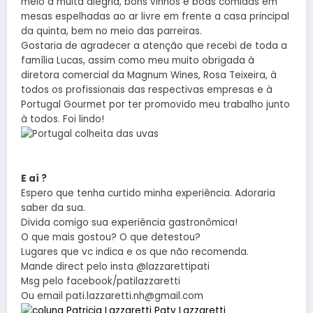
meio a muita alegria, bons vinhos e boas comidas em
mesas espelhadas ao ar livre em frente a casa principal
da quinta, bem no meio das parreiras.
Gostaria de agradecer a atenção que recebi de toda a
família Lucas, assim como meu muito obrigada à
diretora comercial da Magnum Wines, Rosa Teixeira, à
todos os profissionais das respectivas empresas e à
Portugal Gourmet por ter promovido meu trabalho junto
à todos. Foi lindo!
E aí ?
Espero que tenha curtido minha experiência. Adoraria
saber da sua.
Divida comigo sua experiência gastronômica!
O que mais gostou? O que detestou?
Lugares que vc indica e os que não recomenda.
Mande direct pelo insta @lazzarettipati
Msg pelo facebook/patilazzaretti
Ou email pati.lazzaretti.nh@gmail.com