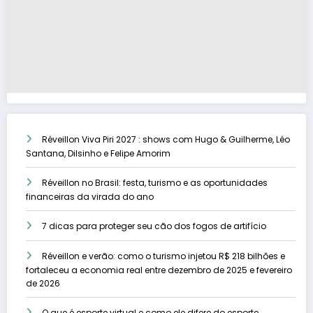
Réveillon Viva Piri 2027 : shows com Hugo & Guilherme, Léo
Santana, Dilsinho e Felipe Amorim
Réveillon no Brasil: festa, turismo e as oportunidades
financeiras da virada do ano
7 dicas para proteger seu cão dos fogos de artifício
Réveillon e verão: como o turismo injetou R$ 218 bilhões e
fortaleceu a economia real entre dezembro de 2025 e fevereiro
de 2026
O que é esporte virtual e como ele difere do esporte