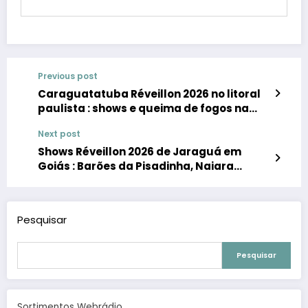
Previous post
Caraguatatuba Réveillon 2026 no litoral
paulista : shows e queima de fogos na
virada de ano
Next post
Shows Réveillon 2026 de Jaraguá em
Goiás : Barões da Pisadinha, Naiara
Azevedo, Raiane & Rafaela são atrações
da virada de ano no Lago Passarela da
Moda
Pesquisar
Pesquisar
Sortimentos Webrádio