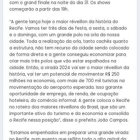
com o grand finale na noite do dia 31. Os shows
começarão a partir das 19h.
“A gente lança hoje o maior réveillon da história do
Recife. Vamos ter três dias de festa, a sexta, o sábado
e o domingo, com um grande polo na orla da nossa
cidade. Toda a realização da orla, tanto cachês quanto
a estrutura, não tem recurso da cidade sendo colocado
de forma direta e a gente conseguiu economizar para
criar mais três polos que vão estar espalhados na
cidade. Então, a virada 2024 vai ser o maior réveillon da
história, vai ter um potencial de movimentar R$ 250
milhões na economia, com mais de 700 mil turistas na
movimentação do aeroporto esperada. Isso garante
oportunidade de emprego, de renda, de ocupação
hoteleira, do comércio informal. A gente coloca o Recife
no roteiro dos maiores réveillons do Brasil, que são um
importante ativo do turismo e da economia e consolida
o Recife nessa posição”, disse o prefeito João Campos.
“Estamos empenhados em preparar uma grande virada
no Recife, num evento que reflita todo o alto astral da