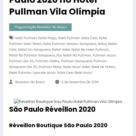
Pullman Vila Olímpia
Programação Réveillon No Brasil
,
,
Hotel Pullman Natal Preço
Hotel Pullman Valor Ceia
Hotel
,
,
,
,
Pullman Valor Natal
Hotel Pullman Valores
Ibirapuera
Natal
Natal
,
,
,
,
Ceia
Natal Em Ibirapuera
Natal Hotel
Natal No Hotel Pullman
,
,
,
Natal No Pullman Ibirapuera
Pos Natal No Pullman
Pullman Accor
,
,
,
Pullman Dia 25
Pullman Hotéis
Pullman Ibirapuera
Pullman
,
,
,
,
Ibirapuera Dia 25
Pullman Natal
Rede Accor Hotel
Rede De Hoteis
,
,
Rede Pullman
Upscale Accor
Valor Ceia Rede Accor
Reveillon No Brasil
5 De Novembro De 2019
São Paulo Réveillon 2020
Réveillon Boutique São Paulo 2020