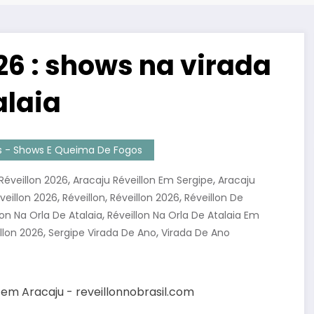
26 : shows na virada
alaia
es - Shows E Queima De Fogos
,
,
Réveillon 2026
Aracaju Réveillon Em Sergipe
Aracaju
,
,
,
veillon 2026
Réveillon
Réveillon 2026
Réveillon De
,
lon Na Orla De Atalaia
Réveillon Na Orla De Atalaia Em
,
,
llon 2026
Sergipe Virada De Ano
Virada De Ano