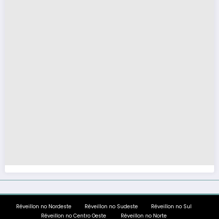
Réveillon no Nordeste
Réveillon no Sudeste
Réveillon no Sul
Réveillon no Centro Oeste
Réveillon no Norte