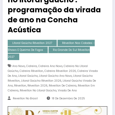
programação da virada
de ano na Concha
Acústica
Litoral Gaúcho Réveillon 2027
Réveillon Nas Cidades -
Shows E Queima De Fogos
Rio Grande Do Sul Réveillon
2027
,
,
,
Ano Novo
Cidreira
Cidreira Ano Novo
Cidreira No Litoral
,
,
,
Gaúcho
Cidreira Réveillon
Cidreira Réveillon 2026
Cidreira Virada
,
,
,
De Ano
Litoral Gaúcho
Litoral Gaúcho Ano Novo
Litoral Gaúcho
,
,
Réveillon
Litoral Gaúcho Réveillon 2026
Litoral Gaúcho Virada De
,
,
,
,
Ano
Réveillon
Réveillon 2026
Réveillon De Cidreira
Réveillon Em
,
,
Cidreira
Réveillon No Litoral Gaúcho
Virada De Ano
Reveillon No Brasil
18 De Dezembro De 2025