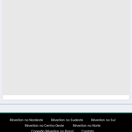
Réveillon no Nordeste
Réveillon no Sudeste
Réveillon no Sul
Réveillon no Centro Oeste
Réveillon no Norte
Conexão Réveillon no Brasil
Contato