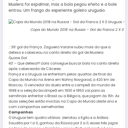
Muslera foi espalmar, mas a bola pegou efeito e a bole
entrou. Um frango do experiente goleiro uruguaio.
Copa do Mundo 2018 na Russia – Gol da Franca 2 X 0 Ur
:: 39′ gol da França. Zagueiro Varane subiu mais do que a
defesa e cabeceou no canto direito do gol de Muslera.
Quase Gol
43′ – Que defesa!!! Lloris consegue buscar bola no canto direito
após cabeceada de Cáceres.
França e o Uruguai se enfrentam pelas quartas de final da
Copa do Mundo na Arena em Nizhny Novgorod, a 420 km de
Moscou. O vencedor do duelo entre a campeã do mundo de
1998 e a seleção bicampeã em 1930 e 1950 vai para as
semifinais enfrentar o Brasil ou a Bélgica, que jogam às 15h. As
duas seleções estão invictas na Copa do Mundo deste ano e
com campanhas semelhantes.
Campanhas
O Uruguai tem quatro vitórias: derrotou o Egito e a Arábia
Saudita por 1 a 0, ganhou da Rússia por 3 a 0, esses três jogos