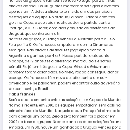
na fase de grupos; e também venceu Portugal por 2 a 1, nas
oitavas de final. Os uruguaios marcaram sete gols e levaram
apenas um. A defesa eficiente tem sido um dos principais
destaques da equipe. No ataque, Edinson Cavani, com três
gols na Copa, e que saiu machucado na partida contra
Portugal, e Luis Suarez, com dois gols, são as referências do
Uruguai, que sonha com o tri.
Na fase de grupos, a França venceu a Austrália por 2 a 1 e o
Peru por 1 a 0. Os franceses empataram com a Dinamarca
sem gols. Nas oitavas de final, fez jogo épico contra a
Argentina e ganhou por 4 a 3. Nessa partida, o atacante
Mbappe, de 19 anos, fez a diferença, marcou dois e sofreu
pênalti. Ele já tem três gols na Copa. Giroud e Griezmann
também foram acionados. No meio, Pogba conseguiu achar
espaço. Os franceses têm novo desafio contra um sul-
americano e, se passarem, podem encontrar outro adversário
do continente, o Brasil.
Tabu francês
Será o quarto encontro entre as seleções em Copas do Mundo.
No mais recente, em 2010, as equipes empataram sem gols na
primeira fase do Mundial. Naquele ano, a França foi eliminada
com apenas um ponto. Zero a zero também foi o placar em
2002 na fase de grupos. Naquele ano, as duas seleções foram
embora. Em 1966, houve um ganhador: o Uruguai venceu por 2