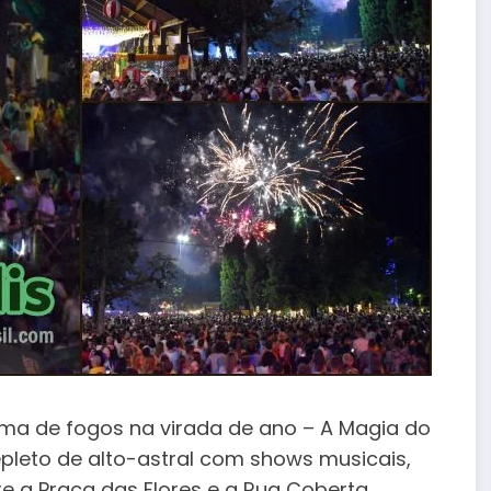
eima de fogos na virada de ano – A Magia do
epleto de alto-astral com shows musicais,
re a Praça das Flores e a Rua Coberta