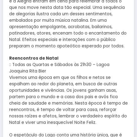
e a Alegria entram em cena para relembrar a todos o
que nos move nesta data tão especial. Uma sequência
de alegorias ilustra cada um desses sentimentos,
embalados por muita música natalina. Em uma
apresentação empolgante, acrobatas, bailarinos,
patinadores, atores, encenam todo o encantamento do
Natal. Efeitos especiais e interações com o público
preparam o momento apoteótico esperado por todos.
Reencontros de Natal
:: Todas as Quartas e Sábados às 21h30 – Lagoa
Joaquina Rita Bier
Vivemos uma época em que os filhos e netos se
espalham ao redor do planeta, em busca de outras
oportunidades e vivências. Os jovens ganham asas,
partem para o mundo e a casa dos pais e avós fica
cheia de saudade e memórias. Nesta época é tempo de
reencontros, é tempo de voltar para casa, reforçar
nossas raízes e afetos, lembrar o verdadeiro espírito do
Natal e viver uma inesquecível Noite Feliz.
O espetáculo do Lago conta uma história única, que é