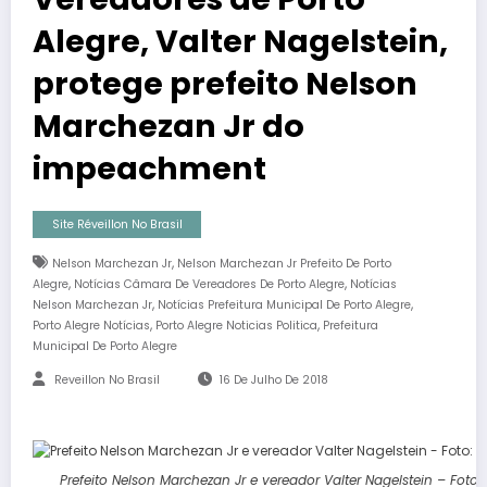
Alegre, Valter Nagelstein,
protege prefeito Nelson
Marchezan Jr do
impeachment
Site Réveillon No Brasil
,
Nelson Marchezan Jr
Nelson Marchezan Jr Prefeito De Porto
,
,
Alegre
Notícias Câmara De Vereadores De Porto Alegre
Notícias
,
,
Nelson Marchezan Jr
Notícias Prefeitura Municipal De Porto Alegre
,
,
Porto Alegre Notícias
Porto Alegre Noticias Politica
Prefeitura
Municipal De Porto Alegre
Reveillon No Brasil
16 De Julho De 2018
Prefeito Nelson Marchezan Jr e vereador Valter Nagelstein – Foto