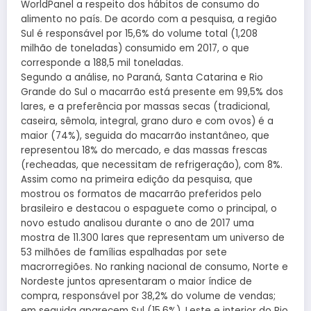
WorldPanel a respeito dos hábitos de consumo do
alimento no país. De acordo com a pesquisa, a região
Sul é responsável por 15,6% do volume total (1,208
milhão de toneladas) consumido em 2017, o que
corresponde a 188,5 mil toneladas.
Segundo a análise, no Paraná, Santa Catarina e Rio
Grande do Sul o macarrão está presente em 99,5% dos
lares, e a preferência por massas secas (tradicional,
caseira, sêmola, integral, grano duro e com ovos) é a
maior (74%), seguida do macarrão instantâneo, que
representou 18% do mercado, e das massas frescas
(recheadas, que necessitam de refrigeração), com 8%.
Assim como na primeira edição da pesquisa, que
mostrou os formatos de macarrão preferidos pelo
brasileiro e destacou o espaguete como o principal, o
novo estudo analisou durante o ano de 2017 uma
mostra de 11.300 lares que representam um universo de
53 milhões de famílias espalhadas por sete
macrorregiões. No ranking nacional de consumo, Norte e
Nordeste juntos apresentaram o maior índice de
compra, responsável por 38,2% do volume de vendas;
em seguida aparecem Sul (15,6%), Leste e interior do Rio