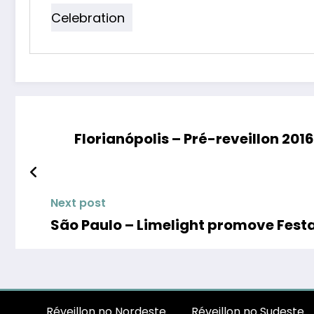
Celebration
Florianópolis – Pré-reveillon 20
Next post
São Paulo – Limelight promove Festa
Réveillon no Nordeste
Réveillon no Sudeste