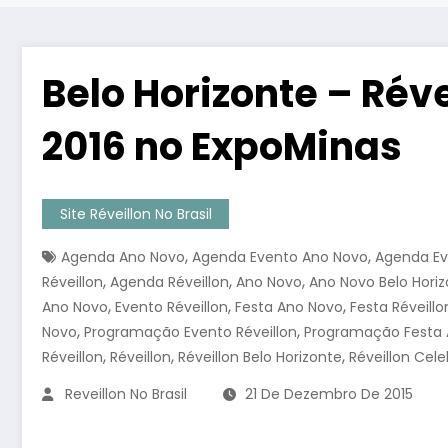
Belo Horizonte – Rév
2016 no ExpoMinas
Site Réveillon No Brasil
,
,
Agenda Ano Novo
Agenda Evento Ano Novo
Agenda Ev
,
,
,
Réveillon
Agenda Réveillon
Ano Novo
Ano Novo Belo Hori
,
,
,
Ano Novo
Evento Réveillon
Festa Ano Novo
Festa Réveillo
,
,
Novo
Programação Evento Réveillon
Programação Festa 
,
,
,
Réveillon
Réveillon
Réveillon Belo Horizonte
Réveillon Cele
Reveillon No Brasil
21 De Dezembro De 2015