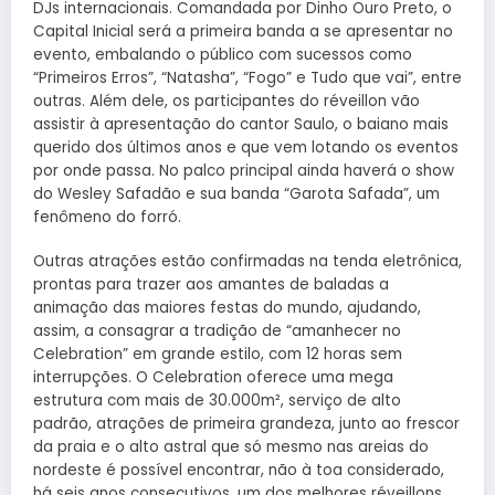
DJs internacionais. Comandada por Dinho Ouro Preto, o
Capital Inicial será a primeira banda a se apresentar no
evento, embalando o público com sucessos como
“Primeiros Erros”, “Natasha”, “Fogo” e Tudo que vai”, entre
outras. Além dele, os participantes do réveillon vão
assistir à apresentação do cantor Saulo, o baiano mais
querido dos últimos anos e que vem lotando os eventos
por onde passa. No palco principal ainda haverá o show
do Wesley Safadão e sua banda “Garota Safada”, um
fenômeno do forró.
Outras atrações estão confirmadas na tenda eletrônica,
prontas para trazer aos amantes de baladas a
animação das maiores festas do mundo, ajudando,
assim, a consagrar a tradição de “amanhecer no
Celebration” em grande estilo, com 12 horas sem
interrupções. O Celebration oferece uma mega
estrutura com mais de 30.000m², serviço de alto
padrão, atrações de primeira grandeza, junto ao frescor
da praia e o alto astral que só mesmo nas areias do
nordeste é possível encontrar, não à toa considerado,
há seis anos consecutivos, um dos melhores réveillons