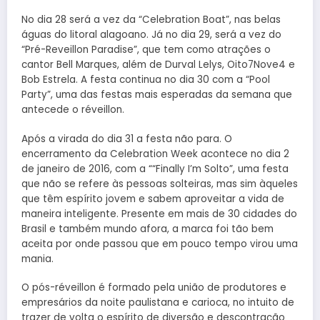
No dia 28 será a vez da “Celebration Boat”, nas belas
águas do litoral alagoano. Já no dia 29, será a vez do
“Pré-Reveillon Paradise”, que tem como atrações o
cantor Bell Marques, além de Durval Lelys, Oito7Nove4 e
Bob Estrela. A festa continua no dia 30 com a “Pool
Party”, uma das festas mais esperadas da semana que
antecede o réveillon.
Após a virada do dia 31 a festa não para. O
encerramento da Celebration Week acontece no dia 2
de janeiro de 2016, com a ““Finally I’m Solto”, uma festa
que não se refere às pessoas solteiras, mas sim àqueles
que têm espírito jovem e sabem aproveitar a vida de
maneira inteligente. Presente em mais de 30 cidades do
Brasil e também mundo afora, a marca foi tão bem
aceita por onde passou que em pouco tempo virou uma
mania.
O pós-réveillon é formado pela união de produtores e
empresários da noite paulistana e carioca, no intuito de
trazer de volta o espírito de diversão e descontração