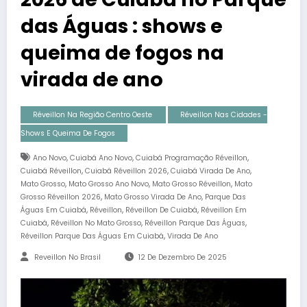
das Águas : shows e
queima de fogos na
virada de ano
Réveillon Na Região Centro Oeste
Réveillon Nas Cidades -
Shows E Queima De Fogos
,
,
,
Ano Novo
Cuiabá Ano Novo
Cuiabá Programação Réveillon
,
,
,
Cuiabá Réveillon
Cuiabá Réveillon 2026
Cuiabá Virada De Ano
,
,
,
Mato Grosso
Mato Grosso Ano Novo
Mato Grosso Réveillon
Mato
,
,
Grosso Réveillon 2026
Mato Grosso Virada De Ano
Parque Das
,
,
,
Águas Em Cuiabá
Réveillon
Réveillon De Cuiabá
Réveillon Em
,
,
,
Cuiabá
Réveillon No Mato Grosso
Réveillon Parque Das Águas
,
Réveillon Parque Das Águas Em Cuiabá
Virada De Ano
Reveillon No Brasil
12 De Dezembro De 2025