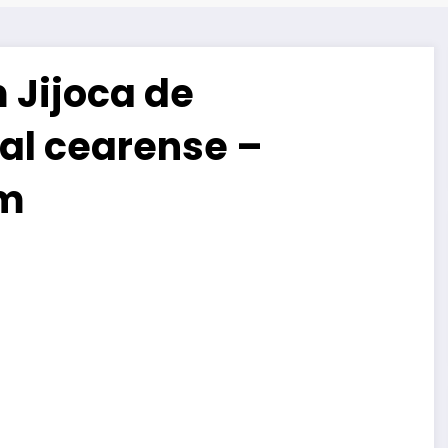
m Jijoca de
ral cearense –
om