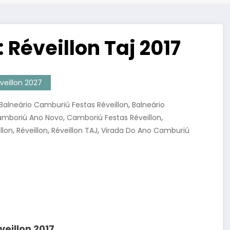
 Réveillon Taj 2017
veillon 2027
,
Balneário Camburiú Festas Réveillon
Balneário
,
,
mboriú Ano Novo
Camboriú Festas Réveillon
,
,
,
llon
Réveillon
Réveillon TAJ
Virada Do Ano Camburiú
veillon 2017