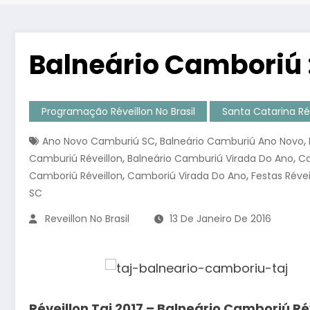
Balneário Camboriú :
Programação Réveillon No Brasil
Santa Catarina Ré
,
,
Ano Novo Camburiú SC
Balneário Camburiú Ano Novo
,
,
Camburiú Réveillon
Balneário Camburiú Virada Do Ano
Ca
,
,
Camboriú Réveillon
Camboriú Virada Do Ano
Festas Révei
SC
Reveillon No Brasil
13 De Janeiro De 2016
Réveillon Taj 2017 – Balneário Camboriú Ré