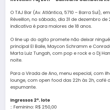
O TAJ Bar (Av. Atlântica, 5710 – Barra Sul), e
Réveillon, no sábado, dia 31 de dezembro de 20
indicativa é para maiores de 18 anos.
O line up do agito promete não deixar ning
principal El Baile, Maycon Schramm e Conr
Marta Luiz Tungah, com pop e rock e o Dj Ha
noite.
Para a Virada de Ano, menu especial, com i
lounge, com open food das 22h às 2h, café d
espumante.
Ingressos 2º. lote
:: Feminino: R$ 250,00