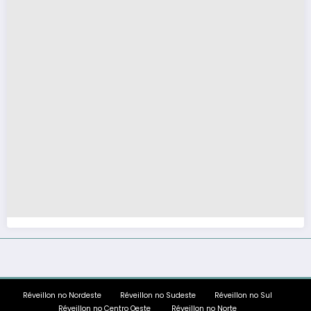
Réveillon no Nordeste
Réveillon no Sudeste
Réveillon no Sul
Réveillon no Centro Oeste
Réveillon no Norte