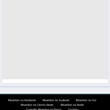
Réveillon no Nordeste
Réveillon no Sudeste
Réveillon no Sul
Réveillon no Centro Oeste
Réveillon no Norte
Conexão Réveillon no Brasil
Contato