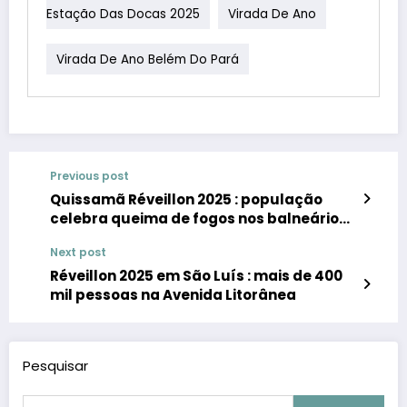
Estação Das Docas 2025
Virada De Ano
Virada De Ano Belém Do Pará
Previous post
Quissamã Réveillon 2025 : população
celebra queima de fogos nos balneários
da Praia de João Francisco, Visgueiro e
Next post
Barra do Furado
Réveillon 2025 em São Luís : mais de 400
mil pessoas na Avenida Litorânea
Pesquisar