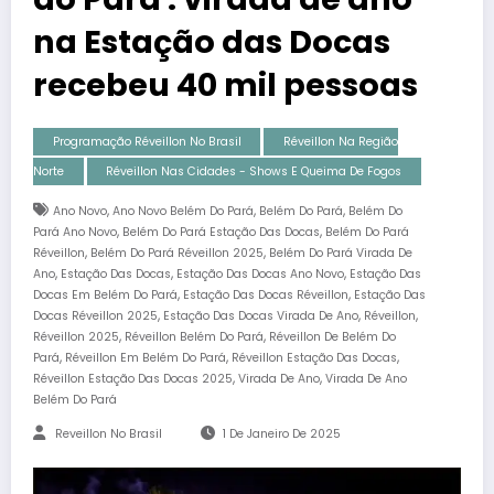
na Estação das Docas
recebeu 40 mil pessoas
Programação Réveillon No Brasil
Réveillon Na Região
Norte
Réveillon Nas Cidades - Shows E Queima De Fogos
,
,
,
Ano Novo
Ano Novo Belém Do Pará
Belém Do Pará
Belém Do
,
,
Pará Ano Novo
Belém Do Pará Estação Das Docas
Belém Do Pará
,
,
Réveillon
Belém Do Pará Réveillon 2025
Belém Do Pará Virada De
,
,
,
Ano
Estação Das Docas
Estação Das Docas Ano Novo
Estação Das
,
,
Docas Em Belém Do Pará
Estação Das Docas Réveillon
Estação Das
,
,
,
Docas Réveillon 2025
Estação Das Docas Virada De Ano
Réveillon
,
,
Réveillon 2025
Réveillon Belém Do Pará
Réveillon De Belém Do
,
,
,
Pará
Réveillon Em Belém Do Pará
Réveillon Estação Das Docas
,
,
Réveillon Estação Das Docas 2025
Virada De Ano
Virada De Ano
Belém Do Pará
Reveillon No Brasil
1 De Janeiro De 2025