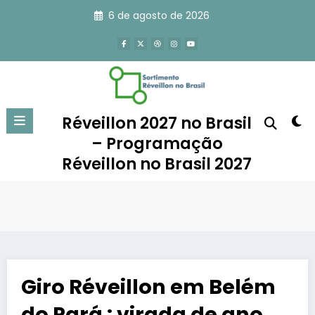
Pular
6 de agosto de 2026
para
o
conteúdo
Réveillon 2027 no Brasil
– Programação
Réveillon no Brasil 2027
Giro Réveillon em Belém
do Pará : virada de ano