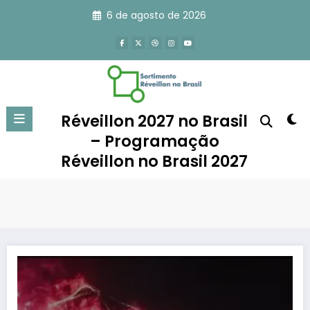
Pular
6 de agosto de 2026
para
o
conteúdo
Réveillon 2027 no Brasil
– Programação
Réveillon no Brasil 2027