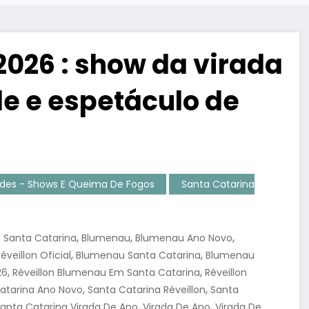
2026 : show da virada
e e espetáculo de
ades - Shows E Queima De Fogos
Santa Catarina
,
,
,
 Santa Catarina
Blumenau
Blumenau Ano Novo
,
,
veillon Oficial
Blumenau Santa Catarina
Blumenau
,
,
26
Réveillon Blumenau Em Santa Catarina
Réveillon
,
,
atarina Ano Novo
Santa Catarina Réveillon
Santa
,
,
anta Catarina Virada De Ano
Virada De Ano
Virada De