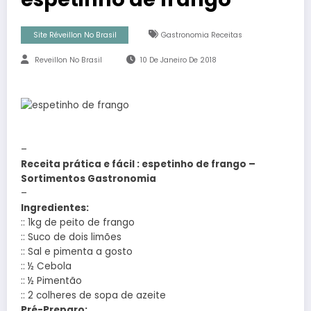
Site Réveillon No Brasil
Gastronomia Receitas
Reveillon No Brasil
10 De Janeiro De 2018
–
Receita prática e fácil : espetinho de frango –
Sortimentos Gastronomia
–
Ingredientes:
:: 1kg de peito de frango
:: Suco de dois limões
:: Sal e pimenta a gosto
:: ½ Cebola
:: ½ Pimentão
:: 2 colheres de sopa de azeite
Pré-Preparo: