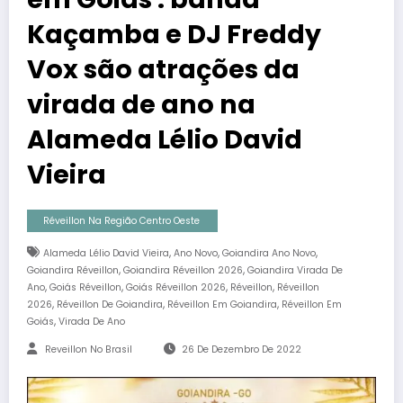
Kaçamba e DJ Freddy
Vox são atrações da
virada de ano na
Alameda Lélio David
Vieira
Réveillon Na Região Centro Oeste
,
,
,
Alameda Lélio David Vieira
Ano Novo
Goiandira Ano Novo
,
,
Goiandira Réveillon
Goiandira Réveillon 2026
Goiandira Virada De
,
,
,
,
Ano
Goiás Réveillon
Goiás Réveillon 2026
Réveillon
Réveillon
,
,
,
2026
Réveillon De Goiandira
Réveillon Em Goiandira
Réveillon Em
,
Goiás
Virada De Ano
Reveillon No Brasil
26 De Dezembro De 2022