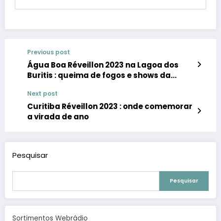
Previous post
Água Boa Réveillon 2023 na Lagoa dos
Buritis : queima de fogos e shows da
Banda Chapahall’s e da dupla Victor &
Next post
Neto
Curitiba Réveillon 2023 : onde comemorar
a virada de ano
Pesquisar
Pesquisar
Sortimentos Webrádio