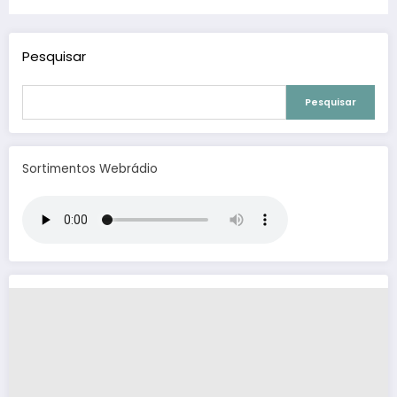
atrações da virada de ano na Alameda
Lélio David Vieira
Pesquisar
Pesquisar
Sortimentos Webrádio